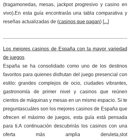
(tragamonedas, mesas, jackpot progresivo y casino en
vivo).En esta guía encontrarás una tabla comparativa y
reseñas actualizadas de (
casinos que pagan
) [
...
]
Los mejores casinos de España con la mayor variedad
de juegos
España se ha consolidado como uno de los destinos
favoritos para quienes disfrutan del juego presencial con
estilo: grandes complejos de ocio, ciudades vibrantes,
gastronomía de primer nivel y casinos que reúnen
cientos de máquinas y mesas en un mismo espacio. Si te
preguntascuáles son los mejores casinos de España que
ofrecen el máximo de juegos, esta guía está pensada
para ti.A continuación descubrirás los casinos con una
oferta más amplia deruleta,slot